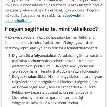
kövessük a kibocsátásokat, és biztosítsuk azok megfelelését a
jogszabályi előírásoknak. Ha érdekel, hogy pontosan hogyan
működik, látogass el erre az oldalra:
levegővédelmi
adatszolgáltatás
.
Hogyan segíthetsz te, mint vállalkozó?
A környezetvédelemhez való hozzájárulás nem feltétlenül
jelent hatalmas beruházásokat. Íme néhány egyszerű, de
hatékony lépés, amellyel te is tehetsz a fenntarthatóságért:
Digitalizáld a folyamataidat
: Az adatszolgáltatás során a
papíralapú dokumentáció helyett használd a digitális
platformokat, például az OKIRkaput, amely nemcsak
gyorsabbá, hanem fenntarthatóbbá is teszi a folyamatot.
Dolgozz szakértőkkel
: Ha nem vagy biztos abban, hogyan
teljesítsd az adatszolgáltatási kötelezettségeidet, bízz
meg olyan céget, amely leveszi ezt a terhet a válladról.
Például egy tapasztalt csapat az összes jogszabályi
követelményt ismeri, és garantáltan hatósági
elfogadásra készíti elő a dokumentumokat.