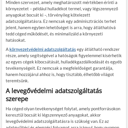
Minden szervezet, amely meghatározott mértékben érinti a
környezetet – például hulladékot termel, vagy légszennyező
anyagokat bocsát ki –, törvényileg kötelezett
adatszolgáltatásra. Ez nemcsak egy adminisztrációs terhet
jelent, hanem egyben lehetőséget is arra, hogy átláthatóvá
tedd céged működését, és minimalizáld a környezeti
hatásokat.
A
környezetvédelmi adatszolgáltatás
egy átlátható rendszer
része, amely segítségével a hatóságok figyelemmel kísérhetik
az egyes cégek kibocsátását, hulladékgazdálkodását és egyéb
tevékenységeit. Ez nemcsak a megfelelőséget garantálja,
hanem hozzájárul ahhoz is, hogy tisztább, élhetőbb világot
teremtsünk.
A levegővédelmi adatszolgáltatás
szerepe
Ha céged olyan tevékenységet folytat, amely pontforrásokon
keresztül bocsát ki légszennyező anyagokat, akkor
levegővédelmi adatszolgáltatásra is szükség van. Ez az
adatgyűjtési és elemzési folyamat arra irányul, hogy nyomon