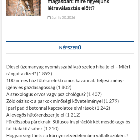
magasban: mire figyeljünk
létraválasztás előtt?
április 30, 2026
NÉPSZERŰ
Diesel üzemanyag nyomásszabályzó szelep hiba jelei – Miért
rángat a dízel?
(1 893)
100 nm-es ház fűtése elektromos kazánnal: Teljesítmény-
igény és gazdaságosság
(1 802)
A szexológus orvos vagy pszichológus?
(1 407)
Zöld oázisok: a parkok minőségi követelményei
(1 279)
Ipari padló betonnal kapcsolatos elvárások
(1 242)
A levegős hűtőrendszer jelei
(1 212)
Fürdőszoba pároknak: Stílusos inspirációk két mosdókagylós
fal kialakításához
(1 210)
Hogyan segíthetsz a környezetvédelemben vállalkozóként?