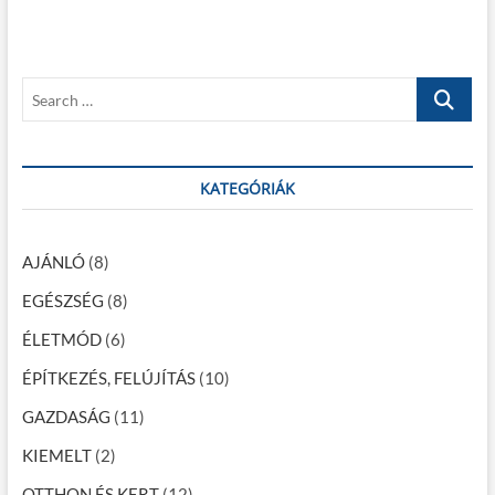
o
s
y
s
p
z
t
o
S
é
:
s
e
t
s
a
:
r
n
c
KATEGÓRIÁK
a
h
…
v
AJÁNLÓ
(8)
i
EGÉSZSÉG
(8)
g
ÉLETMÓD
(6)
á
c
ÉPÍTKEZÉS, FELÚJÍTÁS
(10)
i
GAZDASÁG
(11)
ó
KIEMELT
(2)
OTTHON ÉS KERT
(12)