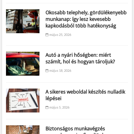
Okosabb telephely, gördülékenyebb
munkanap: így lesz kevesebb
kapkodásból több hatékonyság
május 25, 2026
Autó a nyári hőségben: miért
számít, hol és hogyan tároljuk?
május 18, 2026
A sikeres weboldal készítés nulladik
lépései
május 5, 2026
Biztonságos munkavégzés