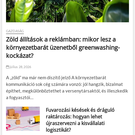
GAZDASÁG
Zöld állítások a reklámban: mikor lesz a
környezetbarát üzenetből greenwashing-
kockázat?
július 28, 2026
A „zöld” ma már nem díszítő jelző A környezetbarát
kommunikáció sok cég számára vonzó: jól hangzik, bizalmat
építhet, megkülönböztethet a versenytársaktól, és illeszkedik
a fogyasztói…
Fuvarozási késések és dráguló
raktározás: hogyan lehet
újraszervezni a kisvállalati
logisztikát?