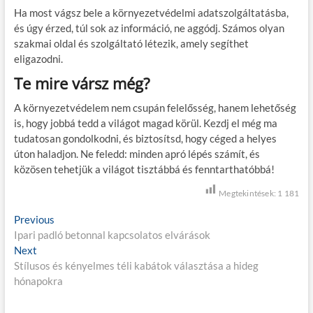
Ha most vágsz bele a környezetvédelmi adatszolgáltatásba,
és úgy érzed, túl sok az információ, ne aggódj. Számos olyan
szakmai oldal és szolgáltató létezik, amely segíthet
eligazodni.
Te mire vársz még?
A környezetvédelem nem csupán felelősség, hanem lehetőség
is, hogy jobbá tedd a világot magad körül. Kezdj el még ma
tudatosan gondolkodni, és biztosítsd, hogy céged a helyes
úton haladjon. Ne feledd: minden apró lépés számít, és
közösen tehetjük a világot tisztábbá és fenntarthatóbbá!
Megtekintések:
1 181
B
Previous
P
Ipari padló betonnal kapcsolatos elvárások
r
e
Next
N
e
j
Stílusos és kényelmes téli kabátok választása a hideg
e
v
hónapokra
x
i
e
t
o
g
p
u