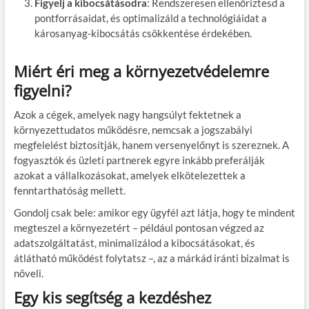
Figyelj a kibocsátásodra
: Rendszeresen ellenőriztesd a
pontforrásaidat, és optimalizáld a technológiáidat a
károsanyag-kibocsátás csökkentése érdekében.
Miért éri meg a környezetvédelemre
figyelni?
Azok a cégek, amelyek nagy hangsúlyt fektetnek a
környezettudatos működésre, nemcsak a jogszabályi
megfelelést biztosítják, hanem versenyelőnyt is szereznek. A
fogyasztók és üzleti partnerek egyre inkább preferálják
azokat a vállalkozásokat, amelyek elkötelezettek a
fenntarthatóság mellett.
Gondolj csak bele: amikor egy ügyfél azt látja, hogy te mindent
megteszel a környezetért – például pontosan végzed az
adatszolgáltatást, minimalizálod a kibocsátásokat, és
átlátható működést folytatsz –, az a márkád iránti bizalmat is
növeli.
Egy kis segítség a kezdéshez