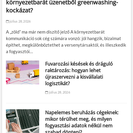
környezetbarát üzenetből greenwashing-
kockázat?
július 28, 2026
A „zöld” ma már nem díszítő jelző A környezetbarát
kommunikáció sok cég számára vonzó: jól hangzik, bizalmat
építhet, megkülönböztethet a versenytársaktól, és illeszkedik
a fogyasztói…
Fuvarozási késések és dráguló
raktározás: hogyan lehet
újraszervezni a kisvállalati
logisztikát?
július 28, 2026
Napelemes beruházás cégeknek:
mikor térülhet meg, és milyen
fogyasztási adatok nélkül nem
szabad dönteni?