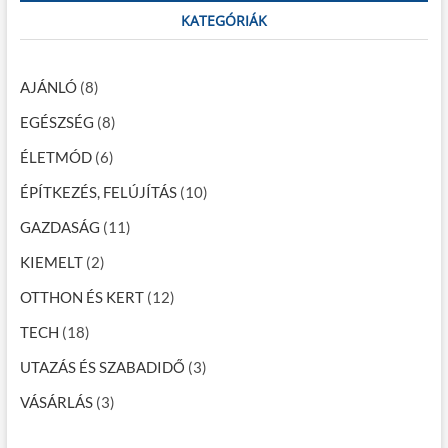
a
c
KATEGÓRIÁK
h
v
…
i
AJÁNLÓ
(8)
g
EGÉSZSÉG
(8)
á
ÉLETMÓD
(6)
c
ÉPÍTKEZÉS, FELÚJÍTÁS
(10)
i
GAZDASÁG
(11)
ó
KIEMELT
(2)
OTTHON ÉS KERT
(12)
TECH
(18)
UTAZÁS ÉS SZABADIDŐ
(3)
VÁSÁRLÁS
(3)