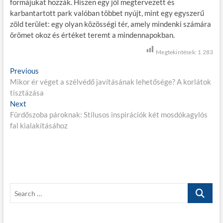
formájukat hozzák. Hiszen egy jól megtervezett és
karbantartott park valóban többet nyújt, mint egy egyszerű
zöld terület: egy olyan közösségi tér, amely mindenki számára
örömet okoz és értéket teremt a mindennapokban.
Megtekintések:
1 283
B
Previous
P
Mikor ér véget a szélvédő javításának lehetősége? A korlátok
r
e
tisztázása
e
j
Next
N
v
Fürdőszoba pároknak: Stílusos inspirációk két mosdókagylós
e
i
e
fal kialakításához
x
o
g
t
u
p
s
y
o
p
z
s
o
é
t
s
S
:
t
s
e
:
a
n
r