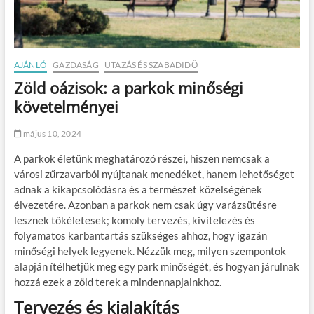
AJÁNLÓ
GAZDASÁG
UTAZÁS ÉS SZABADIDŐ
Zöld oázisok: a parkok minőségi
követelményei
május 10, 2024
A parkok életünk meghatározó részei, hiszen nemcsak a
városi zűrzavarból nyújtanak menedéket, hanem lehetőséget
adnak a kikapcsolódásra és a természet közelségének
élvezetére. Azonban a parkok nem csak úgy varázsütésre
lesznek tökéletesek; komoly tervezés, kivitelezés és
folyamatos karbantartás szükséges ahhoz, hogy igazán
minőségi helyek legyenek. Nézzük meg, milyen szempontok
alapján ítélhetjük meg egy park minőségét, és hogyan járulnak
hozzá ezek a zöld terek a mindennapjainkhoz.
Tervezés és kialakítás