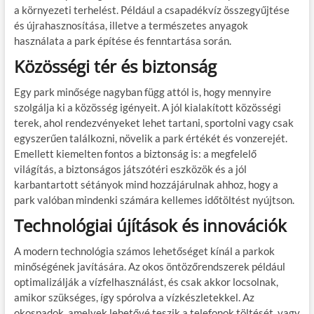
a környezeti terhelést. Például a csapadékvíz összegyűjtése
és újrahasznosítása, illetve a természetes anyagok
használata a park építése és fenntartása során.
Közösségi tér és biztonság
Egy park minősége nagyban függ attól is, hogy mennyire
szolgálja ki a közösség igényeit. A jól kialakított közösségi
terek, ahol rendezvényeket lehet tartani, sportolni vagy csak
egyszerűen találkozni, növelik a park értékét és vonzerejét.
Emellett kiemelten fontos a biztonság is: a megfelelő
világítás, a biztonságos játszótéri eszközök és a jól
karbantartott sétányok mind hozzájárulnak ahhoz, hogy a
park valóban mindenki számára kellemes időtöltést nyújtson.
Technológiai újítások és innovációk
A modern technológia számos lehetőséget kínál a parkok
minőségének javítására. Az okos öntözőrendszerek például
optimalizálják a vízfelhasználást, és csak akkor locsolnak,
amikor szükséges, így spórolva a vízkészletekkel. Az
okospadok, amelyek lehetővé teszik a telefonok töltését, vagy