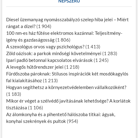
NÉPSZERŰ
Diesel üzemanyag nyomásszabályzó szelep hiba jelei – Miért
rángat a dízel?
(1 904)
100 nm-es ház fűtése elektromos kazánnal: Teljesítmény-
igény és gazdaságosság
(1 806)
A szexológus orvos vagy pszichológus?
(1 413)
Zöld oázisok: a parkok minőségi követelményei
(1 283)
Ipari padló betonnal kapcsolatos elvárások
(1 245)
A levegős hűtőrendszer jelei
(1 218)
Fürdőszoba pároknak: Stílusos inspirációk két mosdókagylós
fal kialakításához
(1 213)
Hogyan segíthetsz a környezetvédelemben vállalkozóként?
(1 183)
Mikor ér véget a szélvédő javításának lehetősége? A korlátok
tisztázása
(1 106)
Az álomkonyha és a pihentető hálószoba titkai: ágyak,
konyhai szekrények és pultok
(954)