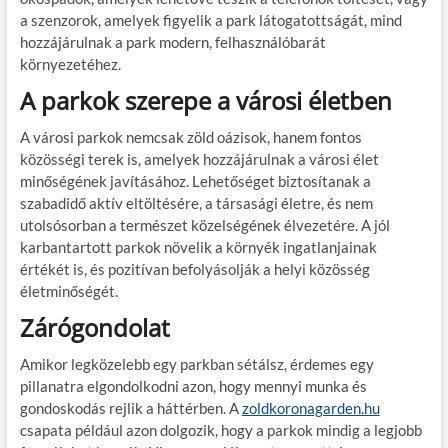
a szenzorok, amelyek figyelik a park látogatottságát, mind
hozzájárulnak a park modern, felhasználóbarát
környezetéhez.
A parkok szerepe a városi életben
A városi parkok nemcsak zöld oázisok, hanem fontos
közösségi terek is, amelyek hozzájárulnak a városi élet
minőségének javításához. Lehetőséget biztosítanak a
szabadidő aktív eltöltésére, a társasági életre, és nem
utolsósorban a természet közelségének élvezetére. A jól
karbantartott parkok növelik a környék ingatlanjainak
értékét is, és pozitívan befolyásolják a helyi közösség
életminőségét.
Zárógondolat
Amikor legközelebb egy parkban sétálsz, érdemes egy
pillanatra elgondolkodni azon, hogy mennyi munka és
gondoskodás rejlik a háttérben. A
zoldkoronagarden.hu
csapata például azon dolgozik, hogy a parkok mindig a legjobb