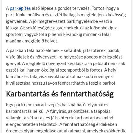
A
parképítés
első lépése a gondos tervezés. Fontos, hogy a
park funkcionálisan és esztétikailag is megfeleljen a közösség
igényeinek. A jól megtervezett park figyelembe veszi a
látogatók sokféleségét: a gyermekektől az idősebbekig, a
sportolni vágyóktól a pihenni kívánókig mindenki talál
magának megfelelő helyet.
A parkban található elemek – sétautak, játszóterek, padok,
vízfelületek és növényzet – elhelyezése gondos mérlegelést
igényel. A megfelelő növényzet kiválasztása például nemcsak
esztétikai, hanem ökológiai szempontból is fontos. A helyi
klímához és talajviszonyokhoz alkalmazkodó növények
kiválasztása hosszú távon fenntarthatóvá teszi a parkot.
Karbantartás és fenntarthatóság
Egy park nem marad szép és használható folyamatos
karbantartás nélkül. A fűnyírás, az öntözés, a faápolás,
valamint a sétautak és játszóterek karbantartása mind
elengedhetetlen feladatok. A fenntarthatóság érdekében
érdemes olyan megoldásokat alkalmazni, amelyek csökkentik