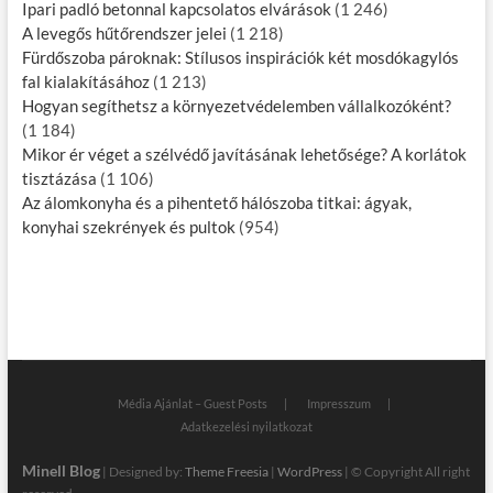
Ipari padló betonnal kapcsolatos elvárások
(1 246)
A levegős hűtőrendszer jelei
(1 218)
Fürdőszoba pároknak: Stílusos inspirációk két mosdókagylós
fal kialakításához
(1 213)
Hogyan segíthetsz a környezetvédelemben vállalkozóként?
(1 184)
Mikor ér véget a szélvédő javításának lehetősége? A korlátok
tisztázása
(1 106)
Az álomkonyha és a pihentető hálószoba titkai: ágyak,
konyhai szekrények és pultok
(954)
Média Ajánlat – Guest Posts
Impresszum
Adatkezelési nyilatkozat
Minell Blog
| Designed by:
Theme Freesia
|
WordPress
| © Copyright All right