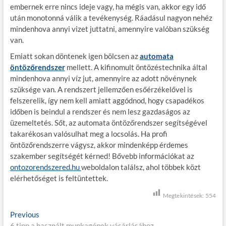
embernek erre nincs ideje vagy, ha mégis van, akkor egy idő
után monotonná válik a tevékenység. Ráadásul nagyon nehéz
mindenhova annyi vizet juttatni, amennyire valóban szükség
van.
Emiatt sokan döntenek igen bölcsen az
automata
öntözőrendszer
mellett. A kifinomult öntözéstechnika által
mindenhova annyi víz jut, amennyire az adott növénynek
szüksége van. A rendszert jellemzően esőérzékelővel is
felszerelik, így nem kell amiatt aggódnod, hogy csapadékos
időben is beindul a rendszer és nem lesz gazdaságos az
üzemeltetés. Sőt, az automata öntözőrendszer segítségével
takarékosan valósulhat meg a locsolás. Ha profi
öntözőrendszerre vágysz, akkor mindenképp érdemes
szakember segítségét kérned! Bővebb információkat az
ontozorendszered.hu
weboldalon találsz, ahol többek közt
elérhetőséget is feltüntettek.
Megtekintések:
554
B
Previous
P
6 tipp a használt munkagépek vásárlásához
r