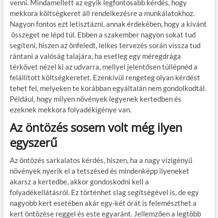
venni. Mindamellett az egyik legfontosabb kérdés, hogy
mekkora költségkeret áll rendelkezésre a munkálatokhoz.
Nagyon fontos ezt letisztázni, annak érdekében, hogy a kívánt
összeget ne lépd túl. Ebben a szakember nagyon sokat tud
segíteni, hiszen az önfeledt, lelkes tervezés során vissza tud
rántani a valóság talajára, ha esetleg egy méregdrága
térkövet nézel ki az udvarra, mellyel jelentősen túllépnéd a
felállított költségkeretet. Ezenkívül rengeteg olyan kérdést
tehet fel, melyeken te korábban egyáltalán nem gondolkodtál.
Például, hogy milyen növények legyenek kertedben és
ezeknek mekkora folyadékigénye van.
Az öntözés sosem volt még ilyen
egyszerű
Az öntözés sarkalatos kérdés, hiszen, ha a nagy vízigényű
növények nyerik el a tetszésed és mindenképp ilyeneket
akarsz a kertedbe, akkor gondoskodni kell a
folyadékellátásról. Ez történhet slag segítségével is, de egy
nagyobb kert esetében akár egy-két órát is felemészthet a
kert öntözése reggel és este egyaránt. Jellemzően a legtöbb