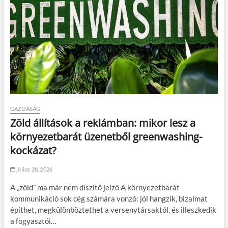
GAZDASÁG
Zöld állítások a reklámban: mikor lesz a
környezetbarát üzenetből greenwashing-
kockázat?
július 28, 2026
A „zöld” ma már nem díszítő jelző A környezetbarát
kommunikáció sok cég számára vonzó: jól hangzik, bizalmat
építhet, megkülönböztethet a versenytársaktól, és illeszkedik
a fogyasztói…