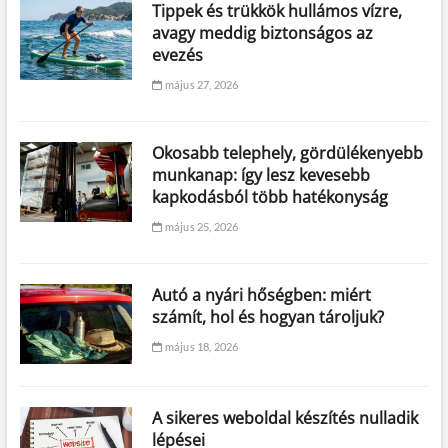
Tippek és trükkök hullámos vízre,
avagy meddig biztonságos az
evezés
május 27, 2026
Okosabb telephely, gördülékenyebb
munkanap: így lesz kevesebb
kapkodásból több hatékonyság
május 25, 2026
Autó a nyári hőségben: miért
számít, hol és hogyan tároljuk?
május 18, 2026
A sikeres weboldal készítés nulladik
lépései