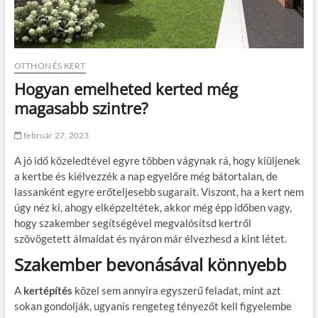
OTTHON ÉS KERT
Hogyan emelheted kerted még
magasabb szintre?
február 27, 2023
A jó idő közeledtével egyre többen vágynak rá, hogy kiüljenek
a kertbe és kiélvezzék a nap egyelőre még bátortalan, de
lassanként egyre erőteljesebb sugarait. Viszont, ha a kert nem
úgy néz ki, ahogy elképzeltétek, akkor még épp időben vagy,
hogy szakember segítségével megvalósítsd kertről
szövögetett álmaidat és nyáron már élvezhesd a kint létet.
Szakember bevonásával könnyebb
A
kertépítés
közel sem annyira egyszerű feladat, mint azt
sokan gondolják, ugyanis rengeteg tényezőt kell figyelembe