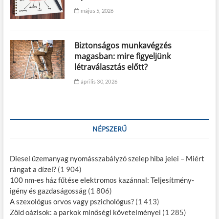
május 5, 2026
Biztonságos munkavégzés
magasban: mire figyeljünk
létraválasztás előtt?
április 30, 2026
NÉPSZERŰ
Diesel üzemanyag nyomásszabályzó szelep hiba jelei – Miért
rángat a dízel?
(1 904)
100 nm-es ház fűtése elektromos kazánnal: Teljesítmény-
igény és gazdaságosság
(1 806)
A szexológus orvos vagy pszichológus?
(1 413)
Zöld oázisok: a parkok minőségi követelményei
(1 285)