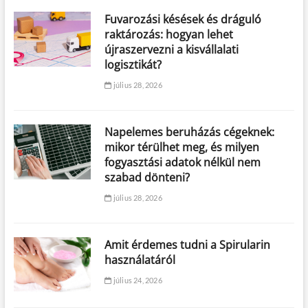
Fuvarozási késések és dráguló
raktározás: hogyan lehet
újraszervezni a kisvállalati
logisztikát?
július 28, 2026
Napelemes beruházás cégeknek:
mikor térülhet meg, és milyen
fogyasztási adatok nélkül nem
szabad dönteni?
július 28, 2026
Amit érdemes tudni a Spirularin
használatáról
július 24, 2026