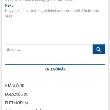
e
Next
N
e
j
Hogyan találhatnak meg minket az interneten? A kulcsszó:
e
v
SEO
x
i
e
t
o
g
p
u
o
s
y
s
p
z
t
o
S
é
:
s
e
t
s
a
:
r
n
c
KATEGÓRIÁK
a
h
…
v
AJÁNLÓ
(8)
i
EGÉSZSÉG
(8)
g
ÉLETMÓD
(6)
á