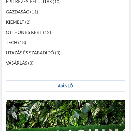
c
ÉPÍTKEZÉS, FELÚJÍTÁS
(10)
i
GAZDASÁG
(11)
ó
KIEMELT
(2)
OTTHON ÉS KERT
(12)
TECH
(18)
UTAZÁS ÉS SZABADIDŐ
(3)
VÁSÁRLÁS
(3)
AJÁNLÓ