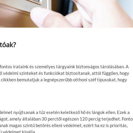
atóak?
 fontos irataink és személyes tárgyaink biztonságos tárolásában. A
ő védelmi szinteket és funkciókat biztosítanak, attól függően, hogy
a cikkben bemutatjuk a legnépszerűbb otthoni széf típusokat, hogy
delmet nyújtsanak a tűz esetén keletkező hő és lángok ellen. Ezek a
got, amely általában 30 perctől egészen 120 percig terjedhet. Fonto
nak magas szintű betörés elleni védelmet, ezért ha ez is prioritás,
ú védelmet kínálja.