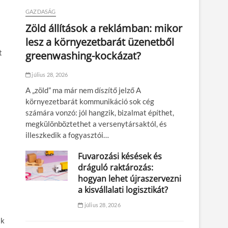
GAZDASÁG
Zöld állítások a reklámban: mikor
lesz a környezetbarát üzenetből
t
greenwashing-kockázat?
július 28, 2026
A „zöld” ma már nem díszítő jelző A
környezetbarát kommunikáció sok cég
számára vonzó: jól hangzik, bizalmat építhet,
megkülönböztethet a versenytársaktól, és
illeszkedik a fogyasztói…
Fuvarozási késések és
dráguló raktározás:
hogyan lehet újraszervezni
a kisvállalati logisztikát?
július 28, 2026
ak