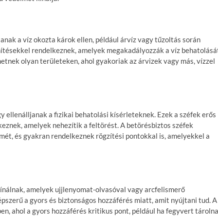
anak a víz okozta károk ellen, például árvíz vagy tűzoltás során
ömítésekkel rendelkeznek, amelyek megakadályozzák a víz behatolásá
ehetnek olyan területeken, ahol gyakoriak az árvizek vagy más, vízzel
 ellenálljanak a fizikai behatolási kísérleteknek. Ezek a széfek erős
keznek, amelyek nehezítik a feltörést. A betörésbiztos széfek
mét, és gyakran rendelkeznek rögzítési pontokkal is, amelyekkel a
ínálnak, amelyek ujjlenyomat-olvasóval vagy arcfelismerő
pszerű a gyors és biztonságos hozzáférés miatt, amit nyújtani tud. A
n, ahol a gyors hozzáférés kritikus pont, például ha fegyvert tároln