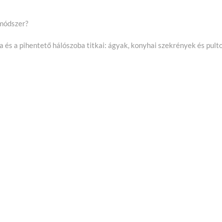
 módszer?
 és a pihentető hálószoba titkai: ágyak, konyhai szekrények és pult