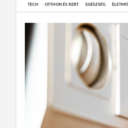
TECH
OTTHON ÉS KERT
EGÉSZSÉG
ÉLETM