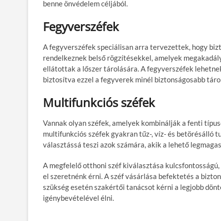
benne önvédelem céljából.
Fegyverszéfek
A fegyverszéfek speciálisan arra tervezettek, hogy biz
rendelkeznek belső rögzítésekkel, amelyek megakadály
ellátottak a lőszer tárolására. A fegyverszéfek lehetn
biztosítva ezzel a fegyverek minél biztonságosabb táro
Multifunkciós széfek
Vannak olyan széfek, amelyek kombinálják a fenti típus
multifunkciós széfek gyakran tűz-, víz- és betörésálló 
választássá teszi azok számára, akik a lehető legmagas
A megfelelő otthoni széf kiválasztása kulcsfontosságú,
el szeretnénk érni. A széf vásárlása befektetés a bizt
szükség esetén szakértői tanácsot kérni a legjobb dön
igénybevételével élni.