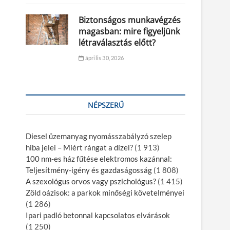
Biztonságos munkavégzés
magasban: mire figyeljünk
létraválasztás előtt?
április 30, 2026
NÉPSZERŰ
Diesel üzemanyag nyomásszabályzó szelep
hiba jelei – Miért rángat a dízel?
(1 913)
100 nm-es ház fűtése elektromos kazánnal:
Teljesítmény-igény és gazdaságosság
(1 808)
A szexológus orvos vagy pszichológus?
(1 415)
Zöld oázisok: a parkok minőségi követelményei
(1 286)
Ipari padló betonnal kapcsolatos elvárások
(1 250)