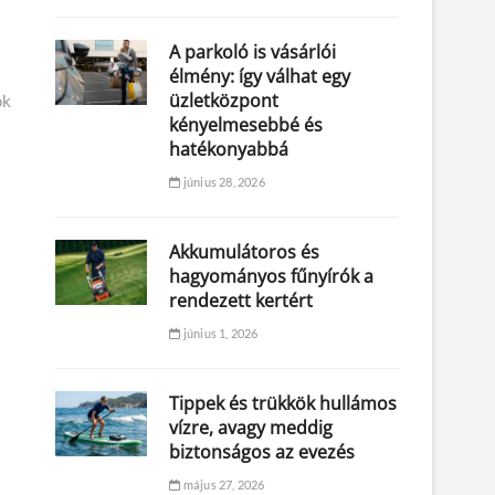
A parkoló is vásárlói
élmény: így válhat egy
üzletközpont
ok
kényelmesebbé és
hatékonyabbá
június 28, 2026
Akkumulátoros és
hagyományos fűnyírók a
rendezett kertért
június 1, 2026
Tippek és trükkök hullámos
vízre, avagy meddig
biztonságos az evezés
május 27, 2026