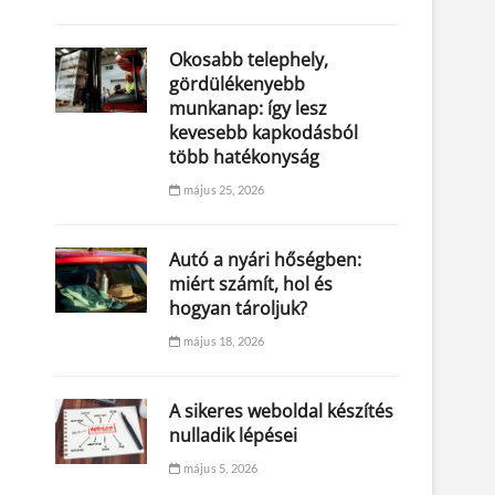
Okosabb telephely,
gördülékenyebb
munkanap: így lesz
kevesebb kapkodásból
több hatékonyság
május 25, 2026
Autó a nyári hőségben:
miért számít, hol és
hogyan tároljuk?
május 18, 2026
A sikeres weboldal készítés
nulladik lépései
május 5, 2026