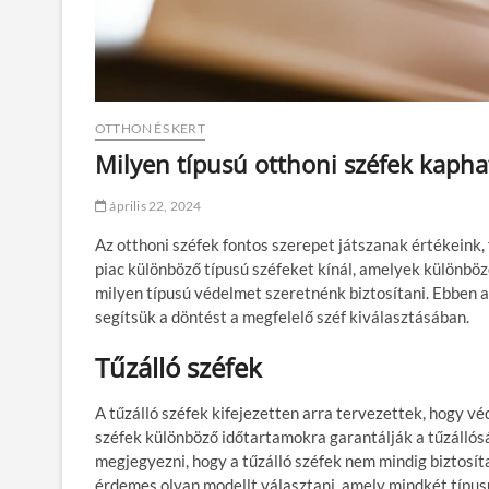
OTTHON ÉS KERT
Milyen típusú otthoni széfek kaph
április 22, 2024
Az otthoni széfek fontos szerepet játszanak értékeink,
piac különböző típusú széfeket kínál, amelyek különböz
milyen típusú védelmet szeretnénk biztosítani. Ebben 
segítsük a döntést a megfelelő széf kiválasztásában.
Tűzálló széfek
A tűzálló széfek kifejezetten arra tervezettek, hogy vé
széfek különböző időtartamokra garantálják a tűzállósá
megjegyezni, hogy a tűzálló széfek nem mindig biztosíta
érdemes olyan modellt választani, amely mindkét típus