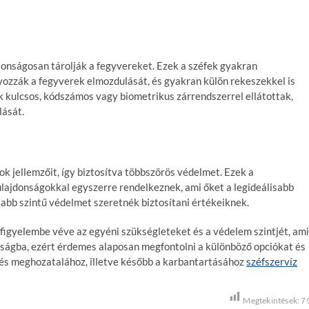
tonságosan tárolják a fegyvereket. Ezek a széfek gyakran
ozzák a fegyverek elmozdulását, és gyakran külön rekeszekkel is
ek kulcsos, kódszámos vagy biometrikus zárrendszerrel ellátottak,
lását.
ok jellemzőit, így biztosítva többszörös védelmet. Ezek a
tulajdonságokkal egyszerre rendelkeznek, ami őket a legideálisabb
abb szintű védelmet szeretnék biztosítani értékeiknek.
 figyelembe véve az egyéni szükségleteket és a védelem szintjét, ami
onságba, ezért érdemes alaposan megfontolni a különböző opciókat és
tés meghozatalához, illetve később a karbantartásához
széfszervíz
Megtekintések:
7