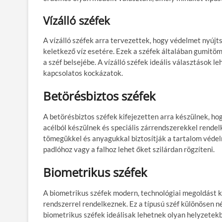
Vízálló széfek
A vízálló széfek arra tervezettek, hogy védelmet nyújts
keletkező víz esetére. Ezek a széfek általában gumit
a széf belsejébe. A vízálló széfek ideális választások l
kapcsolatos kockázatok.
Betörésbiztos széfek
A betörésbiztos széfek kifejezetten arra készülnek, hogy
acélból készülnek és speciális zárrendszerekkel rendel
tömegükkel és anyagukkal biztosítják a tartalom védel
padlóhoz vagy a falhoz lehet őket szilárdan rögzíteni.
Biometrikus széfek
A biometrikus széfek modern, technológiai megoldást k
rendszerrel rendelkeznek. Ez a típusú széf különösen né
biometrikus széfek ideálisak lehetnek olyan helyzetekbe