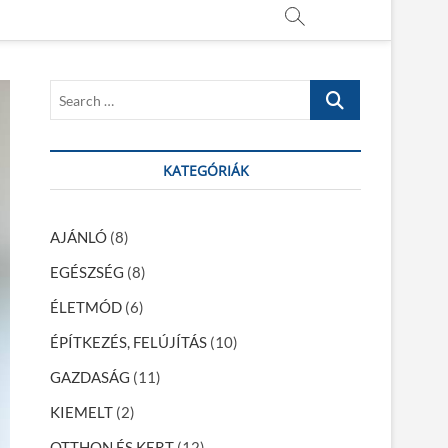
S
e
a
r
KATEGÓRIÁK
c
h
…
AJÁNLÓ
(8)
EGÉSZSÉG
(8)
ÉLETMÓD
(6)
ÉPÍTKEZÉS, FELÚJÍTÁS
(10)
GAZDASÁG
(11)
KIEMELT
(2)
OTTHON ÉS KERT
(12)