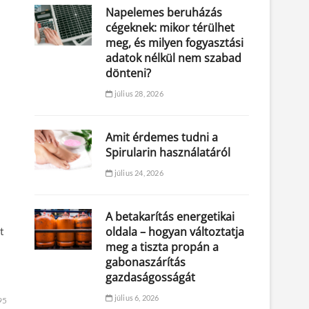
Napelemes beruházás
cégeknek: mikor térülhet
meg, és milyen fogyasztási
adatok nélkül nem szabad
dönteni?
július 28, 2026
Amit érdemes tudni a
Spirularin használatáról
július 24, 2026
A betakarítás energetikai
oldala – hogyan változtatja
t
meg a tiszta propán a
gabonaszárítás
gazdaságosságát
július 6, 2026
95